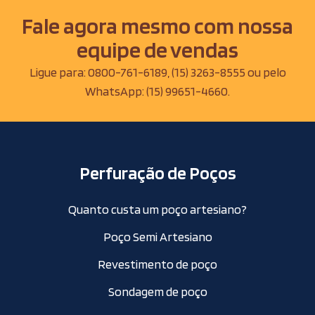
Fale agora mesmo com nossa
equipe de vendas
Ligue para:
0800-761-6189
,
(15) 3263-8555
ou pelo
WhatsApp:
(15) 99651-4660
.
Perfuração de Poços
Quanto custa um poço artesiano?
Poço Semi Artesiano
Revestimento de poço
Sondagem de poço