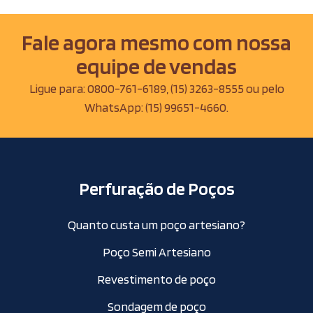
Fale agora mesmo com nossa
equipe de vendas
Ligue para:
0800-761-6189
,
(15) 3263-8555
ou pelo
WhatsApp:
(15) 99651-4660
.
Perfuração de Poços
Quanto custa um poço artesiano?
Poço Semi Artesiano
Revestimento de poço
Sondagem de poço